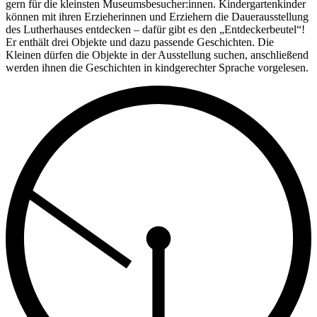
gern für die kleinsten Museums­besucher:innen. Kinder­garten­kinder
können mit ihren Er­zieherinnen und Er­ziehern die Dauer­aus­stellung
des Luther­hauses ent­decken – dafür gibt es den „Entdecker­beutel“!
Er ent­hält drei Objekte und dazu passende Ge­schichten. Die
Kleinen dür­fen die Ob­jekte in der Aus­stellung suchen, an­schließend
wer­den ihnen die Ge­schichten in kind­gerechter Sprache vor­gelesen.