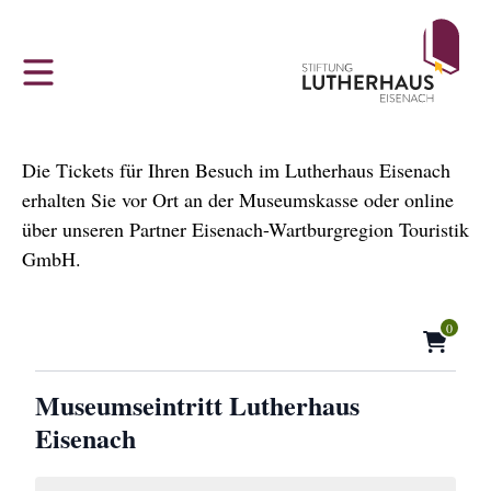
Z
MUSEUMSSHOP
KONTAKT
DAS LUTHERHAUS EISENACH
u
m
Das Lutherhaus in Eisenach
Vertrag widerrufen
Sprechen Sie uns an
H
a
Luther und die Bibel
Partner
u
Die Tickets für Ihren Besuch im Lutherhaus Eisenach
p
erhalten Sie vor Ort an der Museumskasse oder online
‚Entjudungsinstitut‘
Impressum
t
über unseren Partner Eisenach-Wartburgregion Touristik
m
GmbH.
Jugend, Gott und FDJ
Datenschutz
e
n
0
u
Ai Weiwei - man in a cube
Widerrufsbelehrung
Museumseintritt Lutherhaus
Luther in Eisenach
AGB
Eisenach
Erklärung zur Barrierefreiheit