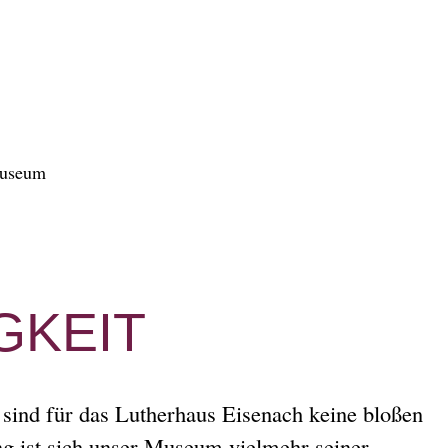
GKEIT
t sind für das Lutherhaus Eisenach keine bloßen
ung ist sich unser Museum vielmehr seiner